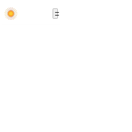
Advanced Liposome
Delivery System
한국리포좀은 의약품에서 기능성 식품까지
차별화된 리포좀 약물 전달기술을 선도합니다.